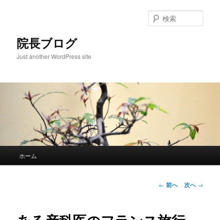
検
索
院長ブログ
Just another WordPress site
メ
ホーム
メ
イ
ン
イ
メ
投
←
前へ
次へ
→
ニ
稿
ン
ュ
ナ
ー
ビ
コ