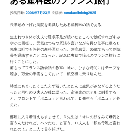
ある産科医のフランス旅行
ゲ
ー
ン
投稿日時:
2006年7月23日
投稿者:
tanakaclinicbg2925
シ
ョ
長年勤め上げた病院を退職したある産科医の話である。
テ
ン
生まれつき体が丈夫で睡眠不足が続いたところで仮眠すればすみ
ン
やかに回復し、元気はつらつ冗談を言いながら再び仕事に戻るＤ
先生は町でも評判の産科医だった。無病息災、65歳でもって副院
ツ
長を退職することになった。記念に夫婦で憧れのフランス旅行に
行くことにした。
へ
前もってフランス語会話の教室に通い、ひまな時間にはテープを
聴き、万全の準備をしておいて、航空機に乗り込んだ。
移
時差にもまったくこたえず着いたとたんに生気がみなぎるようだ
動
ったと同行のＤ夫人が後に語った。宿泊先のホテルに到着する
と、フロントで「ボニュ」と言われて、Ｄ先生も「ボニュ」と答
えた。
部屋に入り着替えもすませて、Ｄ先生は「オレの顔をみて母乳と
言うんだけれど、ヘンだな」と言う。Ｄ夫人も「私も母乳と言わ
れたのよ」と二人で首を傾げた。