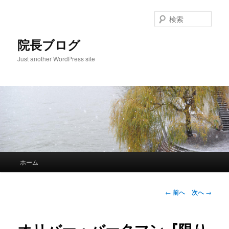
検
索
院長ブログ
Just another WordPress site
メ
ホーム
メ
イ
ン
イ
メ
投
←
前へ
次へ
→
ニ
稿
ン
ュ
ナ
ー
ビ
コ