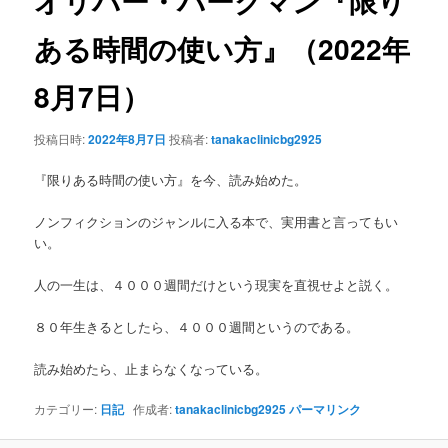
オリバー・バークマン『限り
ゲ
ー
ある時間の使い方』（2022年
ン
シ
ョ
テ
8月7日）
ン
ン
投稿日時:
2022年8月7日
投稿者:
tanakaclinicbg2925
ツ
『限りある時間の使い方』を今、読み始めた。
へ
ノンフィクションのジャンルに入る本で、実用書と言ってもい
い。
移
人の一生は、４０００週間だけという現実を直視せよと説く。
動
８０年生きるとしたら、４０００週間というのである。
読み始めたら、止まらなくなっている。
カテゴリー:
日記
作成者:
tanakaclinicbg2925
パーマリンク