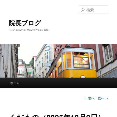
検
索
院長ブログ
Just another WordPress site
メ
ホーム
メ
イ
ン
イ
メ
投
←
前へ
次へ
→
ニ
稿
ン
ュ
ナ
ー
ビ
コ