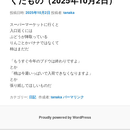
くだもの（2025年10月2日）
ゲ
ー
ン
投稿日時:
2025年10月2日
投稿者:
tanaka
シ
ョ
スーパーマーケットに行くと
テ
ン
入口近くには
ぶどうが陣取っている
ン
りんごとかバナナではなくて
柿はまだだ
ツ
「もうすぐ今年のブドウは終わりですよ」
へ
とか
「桃は今週いっぱいで入荷できなくなりますよ」
移
とか
張り紙してほしいものだ
動
カテゴリー:
日記
作成者:
tanaka
パーマリンク
Proudly powered by WordPress