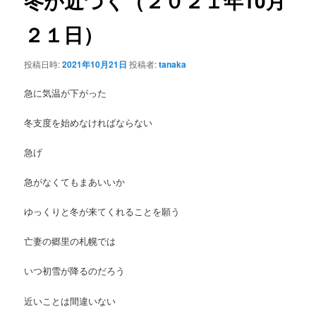
冬が近づく（２０２１年10月
ゲ
ー
２１日）
ン
シ
ョ
テ
投稿日時:
2021年10月21日
投稿者:
tanaka
ン
ン
急に気温が下がった
ツ
冬支度を始めなければならない
へ
急げ
移
急がなくてもまあいいか
ゆっくりと冬が来てくれることを願う
動
亡妻の郷里の札幌では
いつ初雪が降るのだろう
近いことは間違いない