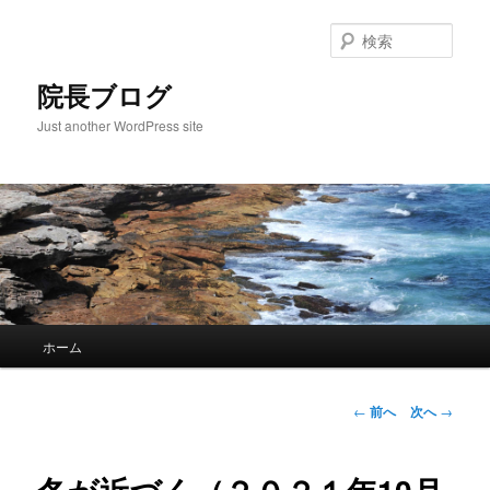
検
索
院長ブログ
Just another WordPress site
メ
ホーム
メ
イ
ン
イ
メ
投
←
前へ
次へ
→
ニ
稿
ン
ュ
ナ
ー
ビ
コ