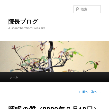
検
索
院長ブログ
Just another WordPress site
メ
ホーム
メ
イ
ン
イ
メ
投
←
前へ
次へ
→
ニ
稿
ン
ュ
ナ
ー
ビ
コ