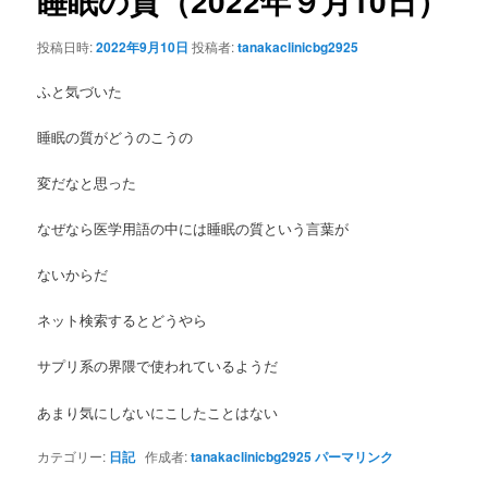
睡眠の質（2022年９月10日）
ゲ
ー
ン
投稿日時:
2022年9月10日
投稿者:
tanakaclinicbg2925
シ
ョ
ふと気づいた
テ
ン
睡眠の質がどうのこうの
ン
変だなと思った
ツ
なぜなら医学用語の中には睡眠の質という言葉が
へ
ないからだ
移
ネット検索するとどうやら
動
サプリ系の界隈で使われているようだ
あまり気にしないにこしたことはない
カテゴリー:
日記
作成者:
tanakaclinicbg2925
パーマリンク