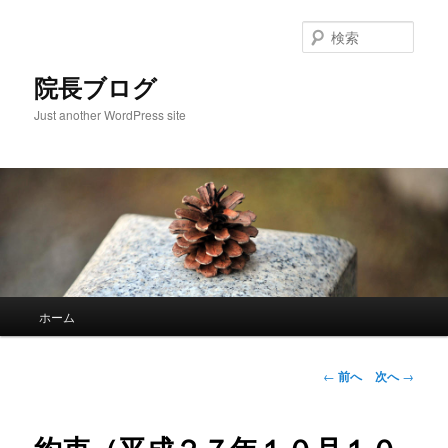
検
索
院長ブログ
Just another WordPress site
メ
ホーム
メ
イ
ン
イ
メ
投
←
前へ
次へ
→
ニ
稿
ン
ュ
ナ
ー
ビ
コ