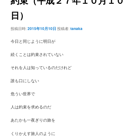
約束（平成２７年１０月１０
ゲ
ー
日）
ン
シ
ョ
テ
投稿日時:
2015年10月10日
投稿者:
tanaka
ン
ン
今日と同じように明日が
ツ
続くことは約束されていない
へ
それを人は知っているのだけれど
移
誰も口にしない
危うい世界で
動
人は約束を求めるのだ
あたかも一夜ぎりの旅を
くりかえす旅人のように