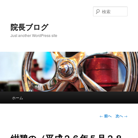
検
索
院長ブログ
Just another WordPress site
メ
ホーム
メ
イ
ン
イ
メ
投
←
前へ
次へ
→
ニ
稿
ン
ュ
ナ
ー
ビ
コ