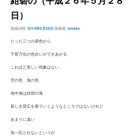
紺碧の（平成２６年５月２８
ゲ
ー
日）
ン
シ
ョ
テ
投稿日時:
2014年5月28日
投稿者:
tanaka
ン
ン
たった三つの原色から
ツ
千変万化の色合いができあがる
へ
これほど美しい現象はない
移
空の色 海の色
地中海は紺碧の海
動
新しき背広を着ていくようなところではないけれど
あまりに遠い
魚一匹とれないというが