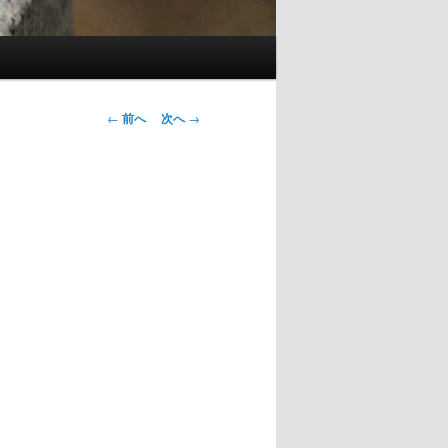
投
←
前へ
次へ
→
稿
ナ
ビ
ゲ
ー
シ
ョ
ン