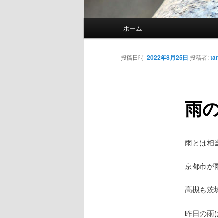
メ
ホーム
メ
イ
ン
イ
メ
投稿日時:
2022年8月25日
投稿者:
ta
ニ
ン
ュ
ー
雨の
コ
ン
雨とは相
テ
京都市が
ン
高槻も茨
ツ
昨日の雨