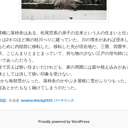
峨に落柿舎はある。松尾芭蕉の弟子の去来という人の住まいと伝
々は2キロほど南の桂川べりに建っていた。川の増水があれば浸水
るために内陸部に移転した。移転した先が現在地だ。三畳、四畳半
所。こじんまりとまとまっていて、持ち物の少ない江戸の俳句師に
いであっただろう。
で言えば狭い住まいだけれども、家の周囲には庭や植え込みがあ
体としては決して狭い印象を受けない。
日から毎朝雪がふった。落柿舎のかやぶき屋根に雪がふりつもった
ばあとかたもなく融けてしまうのだった。
日記
作成者:
tanakaclinicbg2925
パーマリンク
Proudly powered by WordPress