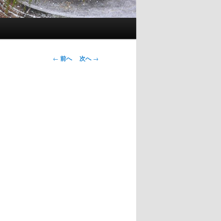
投
←
前へ
次へ
→
稿
ナ
ビ
ゲ
ー
シ
ョ
ン