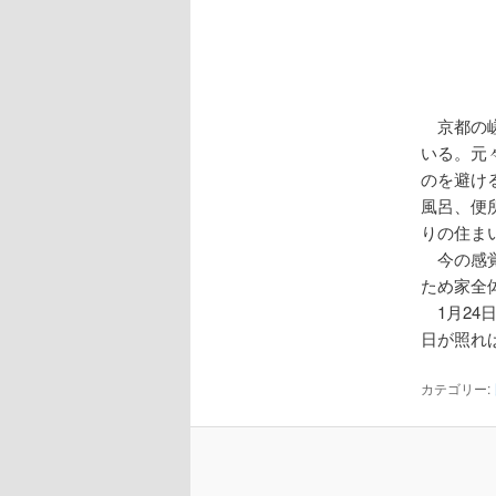
へ
移
動
京都の嵯
いる。元
のを避け
風呂、便
りの住ま
今の感覚
ため家全
1月24
日が照れ
カテゴリー: