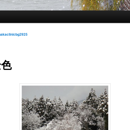
nakaclinicbg2925
景色