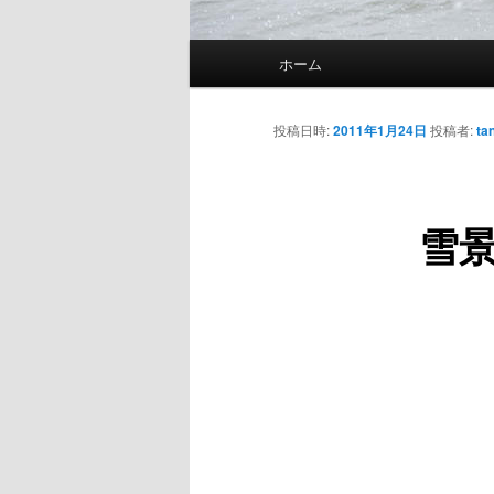
メ
ホーム
メ
イ
ン
イ
メ
投稿日時:
2011年1月24日
投稿者:
ta
ニ
ン
ュ
ー
雪
コ
ン
テ
ン
ツ