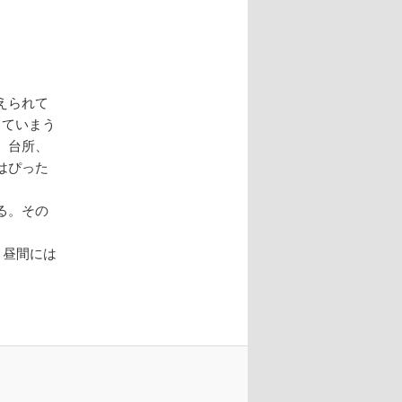
えられて
していまう
、台所、
はぴった
る。その
。昼間には