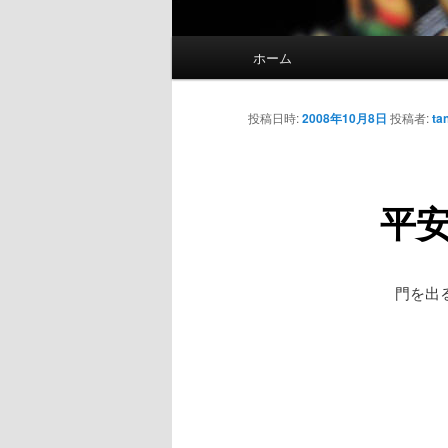
メ
ホーム
メ
イ
ン
イ
メ
投稿日時:
2008年10月8日
投稿者:
ta
ニ
ン
ュ
ー
平
コ
ン
門を出る
テ
ン
ツ