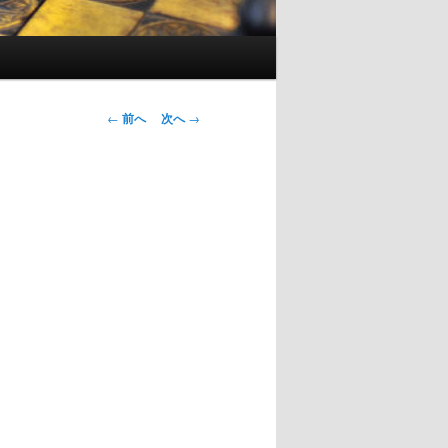
投
←
前へ
次へ
→
稿
ナ
ビ
ゲ
ー
シ
ョ
ン