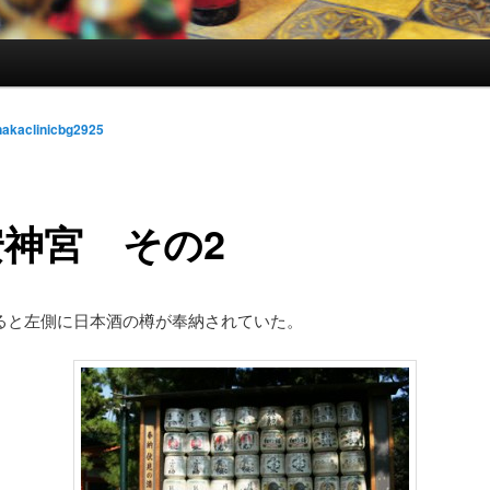
nakaclinicbg2925
安神宮 その2
と左側に日本酒の樽が奉納されていた。