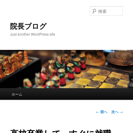
検
索
院長ブログ
Just another WordPress site
メ
ホーム
メ
イ
ン
イ
メ
投
←
前へ
次へ
→
ニ
稿
ン
ュ
ナ
ー
ビ
コ