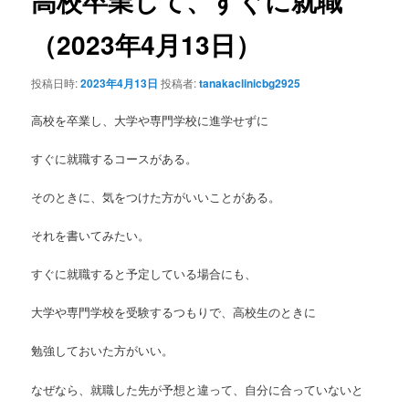
高校卒業して、すぐに就職
ゲ
ー
（2023年4月13日）
ン
シ
ョ
テ
投稿日時:
2023年4月13日
投稿者:
tanakaclinicbg2925
ン
ン
高校を卒業し、大学や専門学校に進学せずに
ツ
すぐに就職するコースがある。
へ
そのときに、気をつけた方がいいことがある。
移
それを書いてみたい。
すぐに就職すると予定している場合にも、
動
大学や専門学校を受験するつもりで、高校生のときに
勉強しておいた方がいい。
なぜなら、就職した先が予想と違って、自分に合っていないと