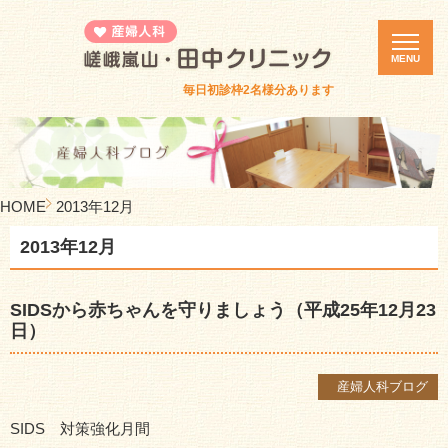
MENU
毎日初診枠2名様分あります
ホーム
診療案内
カウンセリング
HOME
2013年12月
医院紹介
2013年12月
誕生死セミナー
体験者の集い
SIDSから赤ちゃんを守りましょう（平成25年12月23
ピル・緊急避妊ピル
日）
診療時間・アクセス
産婦人科ブログ
新着情報
SIDS 対策強化月間
採用情報