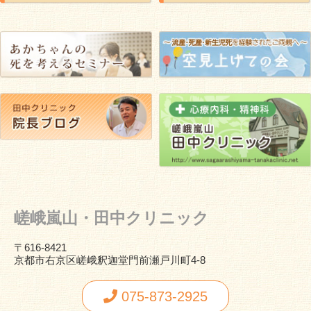
嵯峨嵐山・田中クリニック
〒616-8421
京都市右京区嵯峨釈迦堂門前瀬戸川町4-8
075-873-2925