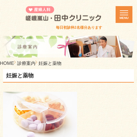
MENU
毎日初診枠2名様分あります
ホーム
診療案内
カウンセリング
HOME
診療案内
妊娠と薬物
医院紹介
妊娠と薬物
誕生死セミナー
体験者の集い
ピル・緊急避妊ピル
診療時間・アクセス
新着情報
採用情報