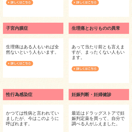
院長ブログ
産婦人科ブログ
リンク
子宮内膜症
生理痛とおりものの異常
プライバシーポリシー
生理痛はある人もいれば全
あって当たり前とも言えま
然ないという人もいます。
すが、まったくない人もい
ます。
性行為感染症
妊娠判断・妊婦健診
かつては性病と言われてい
最近はドラッグストアで妊
ましたが、今はこのように
娠判定薬を買って、自分で
呼ばれます。
調べる人がふえました。