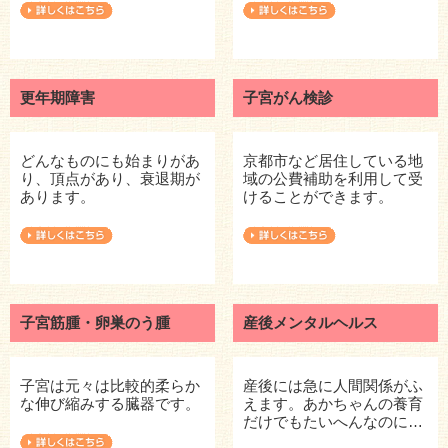
更年期障害
子宮がん検診
どんなものにも始まりがあ
京都市など居住している地
り、頂点があり、衰退期が
域の公費補助を利用して受
あります。
けることができます。
子宮筋腫・卵巣のう腫
産後メンタルヘルス
子宮は元々は比較的柔らか
産後には急に人間関係がふ
な伸び縮みする臓器です。
えます。あかちゃんの養育
だけでもたいへんなのに…