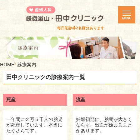
MENU
毎日初診枠2名様分あります
ホーム
診療案内
カウンセリング
HOME
診療案内
医院紹介
田中クリニックの診療案内一覧
誕生死セミナー
体験者の集い
死産
流産
ピル・緊急避妊ピル
診療時間・アクセス
一年間に２万５千人の胎児
妊娠初期に、胎嚢が大きく
新着情報
が死産しています。本当に
ならず、出血が始まること
たくさんです。
があります。
採用情報