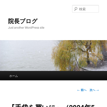
検
索
院長ブログ
Just another WordPress site
メ
ホーム
メ
イ
ン
イ
メ
投
←
前へ
次へ
→
ニ
稿
ン
ュ
ナ
ー
ビ
コ