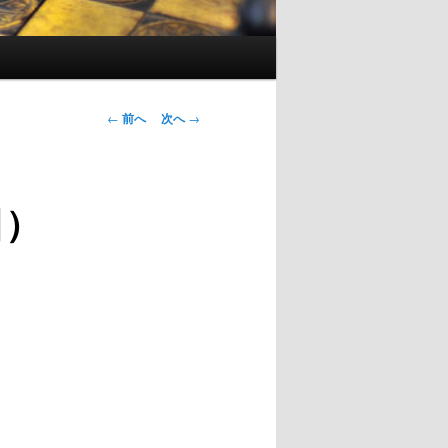
投
←
前へ
次へ
→
稿
ナ
ビ
日）
ゲ
ー
シ
ョ
ン