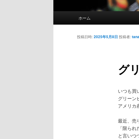
メ
ホーム
メ
イ
ン
イ
メ
投稿日時:
2025年5月8日
投稿者:
tan
ニ
ン
ュ
ー
グリ
コ
ン
いつも買
テ
グリーン
アメリカ
ン
最近、売
ツ
「限られ
と言いつ