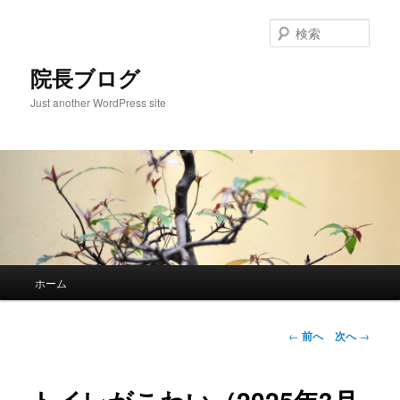
検
索
院長ブログ
Just another WordPress site
メ
ホーム
メ
イ
ン
イ
メ
投
←
前へ
次へ
→
ニ
稿
ン
ュ
ナ
ー
ビ
コ