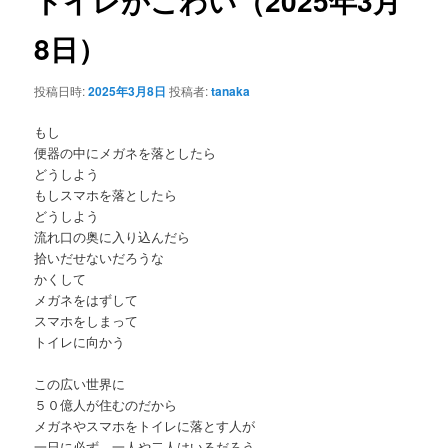
トイレがこわい（2025年3月
ゲ
ー
8日）
ン
シ
ョ
テ
投稿日時:
2025年3月8日
投稿者:
tanaka
ン
ン
もし
便器の中にメガネを落としたら
ツ
どうしよう
もしスマホを落としたら
へ
どうしよう
流れ口の奥に入り込んだら
拾いだせないだろうな
移
かくして
メガネをはずして
動
スマホをしまって
トイレに向かう
この広い世界に
５０億人が住むのだから
メガネやスマホをトイレに落とす人が
一日に必ず、一人や二人はいるだろう