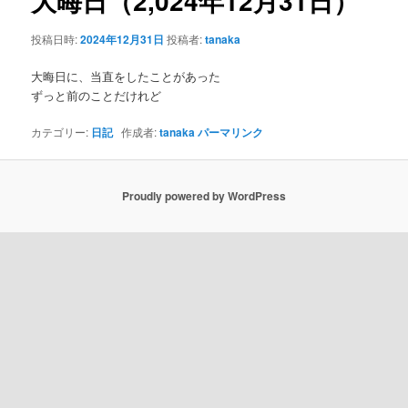
大晦日（2,024年12月31日）
ゲ
ー
ン
投稿日時:
2024年12月31日
投稿者:
tanaka
シ
ョ
大晦日に、当直をしたことがあった
テ
ン
ずっと前のことだけれど
ン
カテゴリー:
日記
作成者:
tanaka
パーマリンク
ツ
へ
Proudly powered by WordPress
移
動