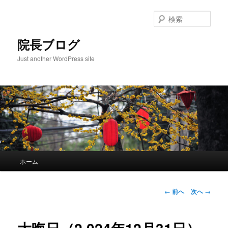
検
索
院長ブログ
Just another WordPress site
メ
ホーム
メ
イ
ン
イ
メ
投
←
前へ
次へ
→
ニ
稿
ン
ュ
ナ
ー
ビ
コ