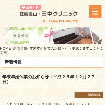
MENU
毎日初診枠2名様分あります
ホーム
診療案内
カウンセリング
HOME
新着情報
年末年始休業のお知らせ（平成２６年１２月２
医院紹介
７日）
誕生死セミナー
新着情報
体験者の集い
ピル・緊急避妊ピル
年末年始休業のお知らせ（平成２６年１２月２７
日）
診療時間・アクセス
新着情報
新着情報
採用情報
１２月２７日（土）～１月４日（日）、休業しています。