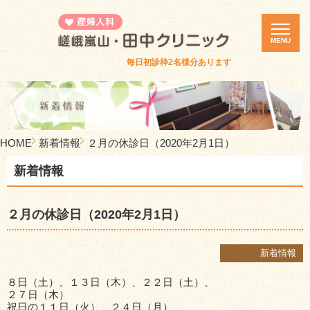
MENU
毎日初診枠2名様分あります
ホーム
診療案内
カウンセリング
HOME
新着情報
２月の休診日（2020年2月1日）
医院紹介
新着情報
誕生死セミナー
体験者の集い
２月の休診日（2020年2月1日）
ピル・緊急避妊ピル
診療時間・アクセス
新着情報
新着情報
８日（土）、１３日（木）、２２日（土）、
２７日（木）
採用情報
祝日の１１日（火）、２４日（月）