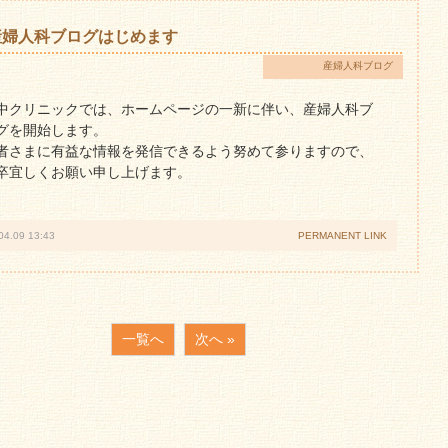
産婦人科ブログはじめます
産婦人科ブログ
中クリニックでは、ホームページの一新に伴い、産婦人科ブ
グを開始します。
者さまに有益な情報を発信できるよう努めて参りますので、
卒宜しくお願い申し上げます。
04.09 13:43
PERMANENT LINK
一覧へ
次へ »