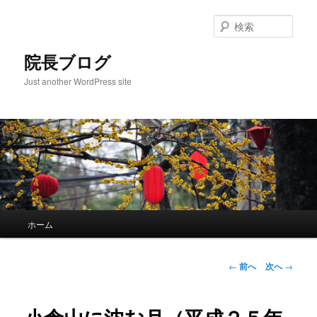
検
索
院長ブログ
Just another WordPress site
メ
ホーム
メ
イ
ン
イ
メ
投
←
前へ
次へ
→
ニ
稿
ン
ュ
ナ
ー
ビ
コ