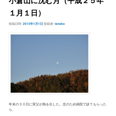
小倉山に沈む月（平成２５年
ゲ
ー
１月１日）
ン
シ
ョ
テ
投稿日時:
2013年1月1日
投稿者:
tanaka
ン
ン
ツ
へ
移
動
年末の３０日に実父が熱を出した。念のため病院で診てもらった
ら、