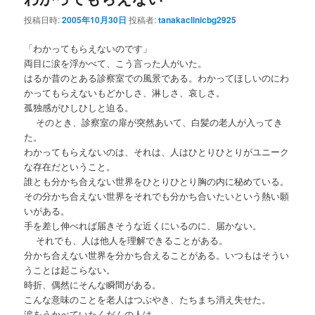
投稿日時:
2005年10月30日
投稿者:
tanakaclinicbg2925
ン
テ
「わかってもらえないのです」
テ
ン
両目に涙を浮かべて、こう言った人がいた。
はるか昔のとある診察室での風景である。わかってほしいのにわ
ン
ツ
かってもらえないもどかしさ、淋しさ、哀しさ。
孤独感がひしひしと迫る。
ツ
へ
そのとき、診察室の扉が突然あいて、白髪の老人が入ってき
た。
へ
移
わかってもらえないのは、それは、人はひとりひとりがユニーク
な存在だということ。
移
動
誰とも分かち合えない世界をひとりひとり胸の内に秘めている。
その分かち合えない世界をそれでも分かち合いたいという熱い願
いがある。
動
手を差し伸べれば届きそうな近くにいるのに、届かない。
それでも、人は他人を理解できることがある。
分かち合えない世界を分かち合えることがある。いつもはそうい
うことは起こらない。
時折、偶然にそんな瞬間がある。
こんな意味のことを老人はつぶやき、たちまち消え失せた。
涙をうかべていたくだんの人は