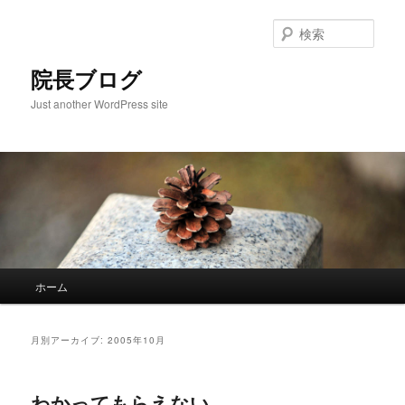
検
索
院長ブログ
Just another WordPress site
メ
ホーム
メ
サ
イ
ン
イ
ブ
メ
月別アーカイブ:
2005年10月
ニ
ン
コ
ュ
ー
わかってもらえない
コ
ン