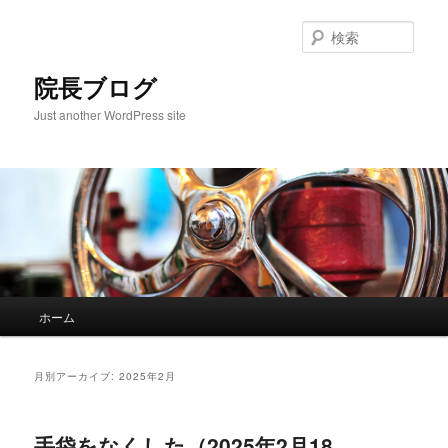
検
索
院長ブログ
Just another WordPress site
メ
ホーム
メ
サ
イ
ン
イ
ブ
メ
月別アーカイブ:
2025年2月
ニ
ン
コ
ュ
ー
手袋をなくした（2025年2月18
コ
ン