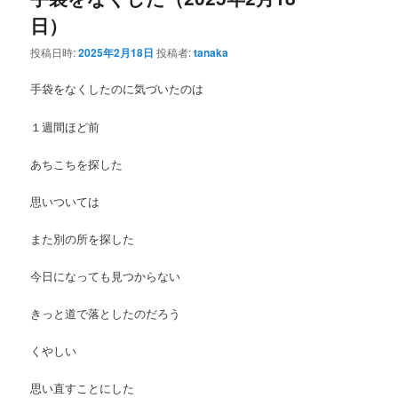
日）
ン
テ
投稿日時:
2025年2月18日
投稿者:
tanaka
テ
ン
手袋をなくしたのに気づいたのは
ン
ツ
１週間ほど前
ツ
へ
あちこちを探した
へ
移
思いついては
移
動
また別の所を探した
動
今日になっても見つからない
きっと道で落としたのだろう
くやしい
思い直すことにした