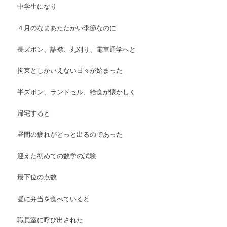
中学生になり
４月のなまあたたかい季節なのに
長ズボン、詰襟、丸刈り、電車通学へと
拘束としかいえない日々が始まった
半ズボン、ランドセル、給食が懐かしく
帰宅すると
昼間の疲れがどっと出るのであった
迎えた初めての数学の試験
最下位の点数
昼に弁当を食べていると
職員室に呼び出された