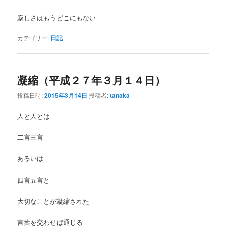
寂しさはもうどこにもない
カテゴリー:
日記
凝縮（平成２７年３月１４日）
投稿日時:
2015年3月14日
投稿者:
tanaka
人と人とは
二言三言
あるいは
四言五言と
大切なことが凝縮された
言葉を交わせば通じる