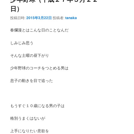
日）
ン
テ
投稿日時:
2015年3月22日
投稿者:
tanaka
テ
ン
春爛漫とはこんな日のことなんだ
ン
ツ
しみじみ思う
ツ
へ
そんな土曜の昼下がり
へ
移
少年野球のコーチをつとめる男は
移
動
息子の動きを目で追った
動
もうすぐ１０歳になる男の子は
格別うまくはないが
上手になりたい意欲を