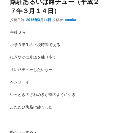
路駐あるいは路チュー（平成２
７年３月１４日）
投稿日時:
2015年3月14日
投稿者:
tanaka
午後３時
小学３年生の下校時間である
にぎやかに歩道を練り歩く
オレ路チューしたいなー
ヘンターイ
いっときのざわめきが潮のように引き
ふたたび街路は静まった
路チューする人