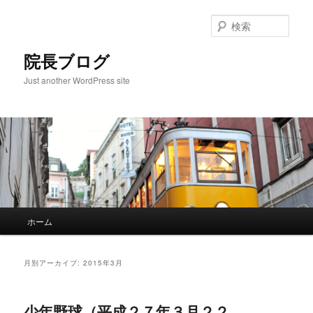
検
索
院長ブログ
Just another WordPress site
メ
ホーム
メ
サ
イ
ン
イ
ブ
メ
月別アーカイブ:
2015年3月
ニ
ン
コ
ュ
ー
少年野球（平成２７年３月２２
コ
ン