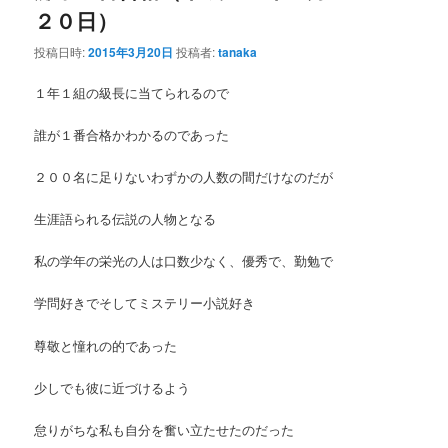
２０日）
投稿日時:
2015年3月20日
投稿者:
tanaka
１年１組の級長に当てられるので
誰が１番合格かわかるのであった
２００名に足りないわずかの人数の間だけなのだが
生涯語られる伝説の人物となる
私の学年の栄光の人は口数少なく、優秀で、勤勉で
学問好きでそしてミステリー小説好き
尊敬と憧れの的であった
少しでも彼に近づけるよう
怠りがちな私も自分を奮い立たせたのだった