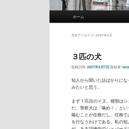
メ
ホーム
メ
サ
イ
ン
イ
ブ
メ
月別アーカイブ:
2007年2月
ニ
ン
コ
ュ
３匹の犬
ー
コ
ン
投稿日時:
2007年2月7日
投稿者:
tan
ン
テ
知人から聞いた話ばかりにな
みたいと思う。
テ
ン
まず 1 匹目のイヌ。種類は
ン
ツ
だ。警察犬は「噛め！」とい
噛むことが任務だし、任務で
ツ
へ
を行なうわけである。私の知
が、ある訓練中のシェパード