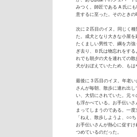
へ
移
みつく。師匠である A 氏に
意するに至った。そのときの
移
動
次に 2 匹目のイヌ。同じく
動
た。成犬となり大きな小屋を
たくましい男性で、綱を力強
ぎ去り、Ｂ氏は物忘れをする
れでも朝夕の犬を連れての散
犬がおぼえていたため、もは
最後に 3 匹目のイヌ。年老
さんが毎朝、散歩に連れ出し
い、大切にされていた。元々
も浮かべている。お手伝いさ
まってしまうのである。一度
「ねえ、散歩しようよ、○○
お手伝いさんが熱心に促すけ
つめているのだった。