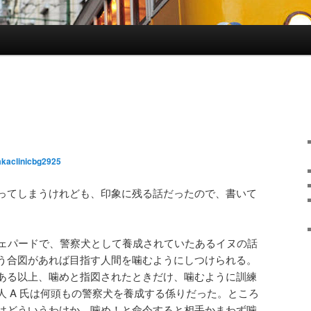
akaclinicbg2925
ってしまうけれども、印象に残る話だったので、書いて
シェパードで、警察犬として養成されていたあるイヌの話
う合図があれば目指す人間を噛むようにしつけられる。
ある以上、噛めと指図されたときだけ、噛むように訓練
人 A 氏は何頭もの警察犬を養成する係りだった。ところ
はどういうわけか、噛め！と命令すると相手かまわず噛