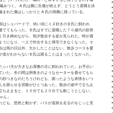
も噛みつく。 A 氏は腕に生傷が絶えず、とうとう退職を決
噛まれた傷はしっかりと A 氏の両腕に残っている。
種類はシェパードで、幼い頃にイヌ好きのＢ氏に飼われ
建ててもらった。Ｂ氏はすでに退職した７０歳代の筋骨
く引き締めながら、朝夕散歩する姿が見られた。時が過
ようになり、一人で外出すると帰宅できなくなった。そ
歩は雨の日以外、欠かしたことはない。散歩コースを愛
や道がわからないＢ氏は困ることはまったくなかった。
いたシバ犬が大きなお屋敷の主に飼われていた。お手伝い
ていた。冬の間は胴巻きのようなセーターを着せてもら
の顔つきなのだろうけれども、困ったような表情をいつ
んを困らせる習癖がひとつあった。散歩の途中で立ち止
立ち止まると、１０分でも２０分でも動こうとしない。
ちゃん」
れども、悠然と動かず、バスが道路を走るのをじっと見