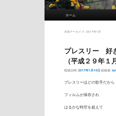
メ
ホーム
メ
サ
イ
ン
イ
ブ
メ
月別アーカイブ:
2017年1月
ニ
ン
コ
ュ
プレスリー 好
ー
コ
ン
（平成２９年１
ン
テ
投稿日時:
2017年1月14日
投稿者:
ta
テ
ン
プレスリーほどの歌手だから
ン
ツ
フィルムが保存され
ツ
へ
はるかな時空を超えて