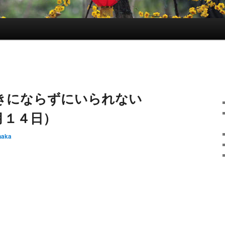
きにならずにいられない
月１４日）
naka