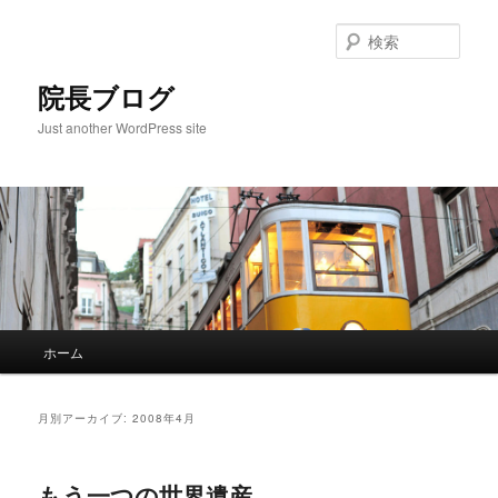
検
索
院長ブログ
Just another WordPress site
メ
ホーム
メ
サ
イ
ン
イ
ブ
メ
月別アーカイブ:
2008年4月
ニ
ン
コ
ュ
ー
もう一つの世界遺産
コ
ン