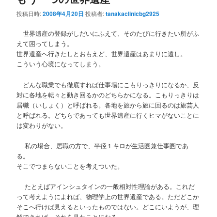
投稿日時:
2008年4月20日
投稿者:
tanakaclinicbg2925
ン
テ
世界遺産の登録がしだいにふえて、そのたびに行きたい所がふ
テ
ン
えて困ってしまう。
世界遺産へ行きたしとおもえど、世界遺産はあまりに遠し。
ン
ツ
こういう心境になってしまう。
ツ
へ
どんな職業でも徹底すれば仕事場にこもりっきりになるか、反
対に各地を転々と動き回るかのどちらかになる。こもりっきりは
へ
移
居職（いしょく）と呼ばれる。各地を旅から旅に回るのは旅芸人
と呼ばれる。どちらであっても世界遺産に行くヒマがないことに
移
動
は変わりがない。
私の場合、居職の方で、半径１キロが生活圏兼仕事圏であ
動
る。
そこでつまらないことを考えついた。
たとえばアインシュタインの一般相対性理論がある。これだ
って考えようによれば、物理学上の世界遺産である。ただどこか
そこへ行けば見えるといったものではない。どこにいようが、理
解できれば、それを見たことになる。