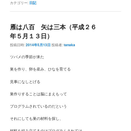
カテゴリー:
日記
雁は八百 矢は三本（平成２６
年５月１３日）
投稿日時:
2014年5月13日
投稿者:
tanaka
ツバメの季節が来た
巣を作り、卵を産み、ひなを育てる
見事になしとげる
巣作りすることは脳にまえもって
プログラムされているのだという
それにしても巣の材料を探し、
材料を組み立てるのはプログラムされては