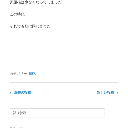
瓦屋根は少なくなってしまった
この時代
それでも歌は同じままだ
カテゴリー:
日記
投
←
過去の投稿
新しい投稿
→
稿
ナ
ビ
検
ゲ
索
ー
シ