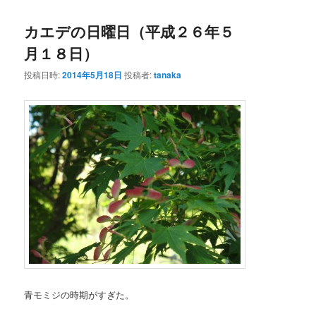
ナ
カエデの日曜日（平成２６年５
ビ
ン
テ
ゲ
月１８日）
ー
テ
ン
シ
投稿日時:
2014年5月18日
投稿者:
tanaka
ョ
ン
ツ
ン
ツ
へ
へ
移
移
動
動
青モミジの時期がすぎた。