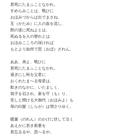
君死にたまふことなかれ。
すめらみことは、戰ひに
おほみづからは出でまさね、
互（かたみ）に人の血を流し、
獸の道に死ねよとは、
死ぬるを人の譽れとは、
おほみこころの深ければ
もとより如何で思（おぼ）されん。
ああ、弟よ、戰ひに
君死にたまふことなかれ。
過ぎにし秋を父君に
おくれたまへる母君は、
歎きのなかに、いたましく、
我子を召され、家を守（も）り、
安しと聞ける大御代（おほみよ）も
母の白髮（しらが）は増さりゆく。
暖簾（のれん）のかげに伏して泣く
あえかに若き新妻を
君忘るるや、思へるや。