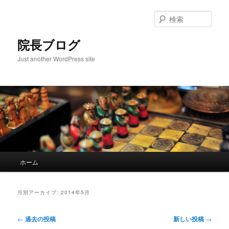
検
索
院長ブログ
Just another WordPress site
メ
ホーム
メ
サ
イ
ン
イ
ブ
メ
月別アーカイブ:
2014年5月
ニ
ン
コ
ュ
投
←
過去の投稿
新しい投稿
→
ー
稿
コ
ン