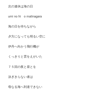
次の連休は海の日
umi no hi o matinagara
海の日を待ちながら
夕方になっても明るい空に
伊丹へ向かう飛行機が
くっきりと雲をえがいた
７５回の夜と昼とを
泳ぎきらない者は
母なる海へ到達できない