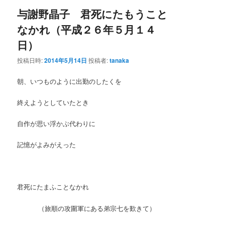
与謝野晶子 君死にたもうこと
なかれ（平成２６年５月１４
日）
投稿日時:
2014年5月14日
投稿者:
tanaka
朝、いつものように出勤のしたくを
終えようとしていたとき
自作が思い浮かぶ代わりに
記憶がよみがえった
君死にたまふことなかれ
（旅順の攻圍軍にある弟宗七を歎きて）