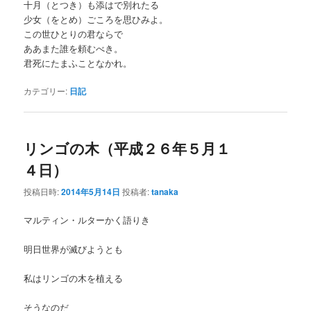
十月（とつき）も添はで別れたる
少女（をとめ）ごころを思ひみよ。
この世ひとりの君ならで
ああまた誰を頼むべき。
君死にたまふことなかれ。
カテゴリー:
日記
リンゴの木（平成２６年５月１
４日）
投稿日時:
2014年5月14日
投稿者:
tanaka
マルティン・ルターかく語りき
明日世界が滅びようとも
私はリンゴの木を植える
そうなのだ