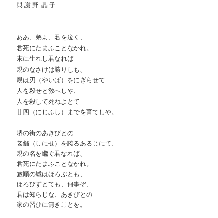
與 謝 野 晶 子
ああ、弟よ、君を泣く、
君死にたまふことなかれ。
末に生れし君なれば
親のなさけは勝りしも、
親は刃（やいば）をにぎらせて
人を殺せと敎へしや、
人を殺して死ねよとて
廿四（にじふし）までを育てしや。
堺の街のあきびとの
老舗（しにせ）を誇るあるじにて、
親の名を繼ぐ君なれば、
君死にたまふことなかれ。
旅順の城はほろぶとも、
ほろびずとても、何事ぞ、
君は知らじな、あきびとの
家の習ひに無きことを。