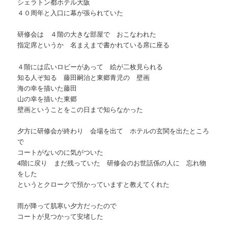
シェラトン都ホテル大阪
４０周年と入口に幕が張られていた
研修会は ４階の大きな部屋で おこなわれた
指定席というか 名まえまで書かれている席に座る
４階には広いロビーがあって 絵が二枚見られる
知る人ぞ知る 藤田嗣治と東郷青児の 壁画
海の幸を描いた藤田
山の幸を描いた東郷
壁画ということをこの日まで知らなかった
夕方に研修会が終わり 会場を出て ホテルの玄関を出たところ
で
コートがないのに気がついた
4階に戻り まだ残っていた 研修会のお世話係の人に 忘れ物
をした
というとクロークで預かっていますと教えてくれた
雨が降って肌寒い夕方だったので
コートが見つかって安堵した