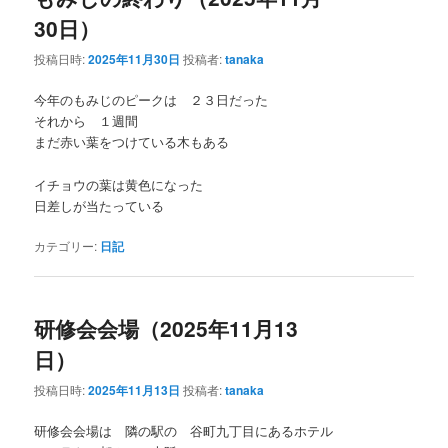
30日）
ン
テ
投稿日時:
2025年11月30日
投稿者:
tanaka
テ
ン
今年のもみじのピークは ２３日だった
それから １週間
ン
ツ
まだ赤い葉をつけている木もある
ツ
へ
イチョウの葉は黄色になった
日差しが当たっている
へ
移
カテゴリー:
日記
移
動
動
研修会会場（2025年11月13
日）
投稿日時:
2025年11月13日
投稿者:
tanaka
研修会会場は 隣の駅の 谷町九丁目にあるホテル