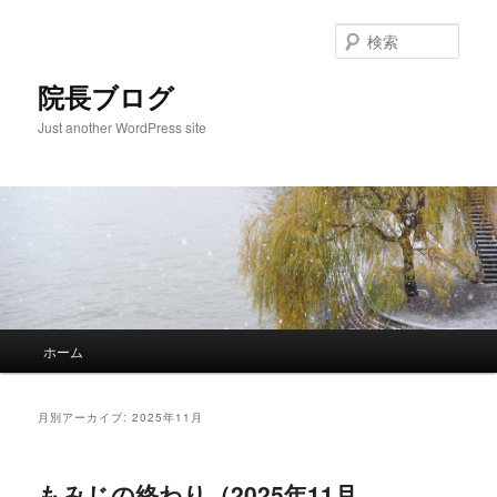
検
索
院長ブログ
Just another WordPress site
メ
ホーム
メ
サ
イ
ン
イ
ブ
メ
月別アーカイブ:
2025年11月
ニ
ン
コ
ュ
ー
もみじの終わり（2025年11月
コ
ン